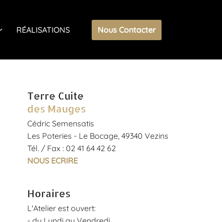
Nous Contacter
RÉALISATIONS
Terre Cuite
des Mauges
Cédric Semensatis
Les Poteries - Le Bocage, 49340 Vezins
Tél. / Fax : 02 41 64 42 62
NOUS ECRIRE
Horaires
L'Atelier est ouvert:
- du Lundi au Vendredi