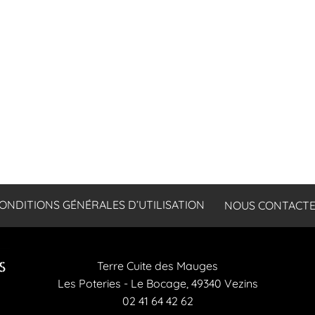
ONDITIONS GÉNÉRALES D’UTILISATION
NOUS CONTACT
Terre Cuite des Mauges
Les Poteries - Le Bocage, 49340 Vezins
02 41 64 42 62