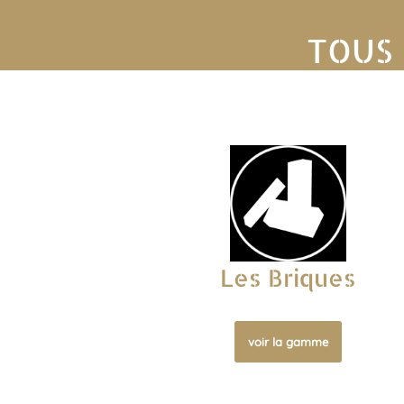
TOUS 
Les Briques
voir la gamme