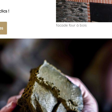
ics !
facade four à bois
es