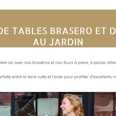
E TABLES BRASERO ET D
AU JARDIN
n air avec nos braséros et nos fours à pains, à pizzas allian
faite entre la terre cuite et l’acier pour profiter d’excellent