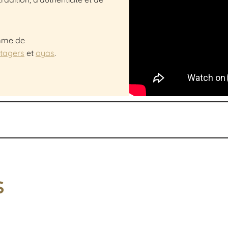
mme de
otagers
et
oyas
.
s