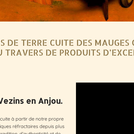
S DE TERRE CUITE DES MAUGES 
U TRAVERS DE PRODUITS D’EXCE
 Vezins en Anjou.
uite à partir de notre propre
riques réfractaires depuis plus
adition, d’authenticité et de