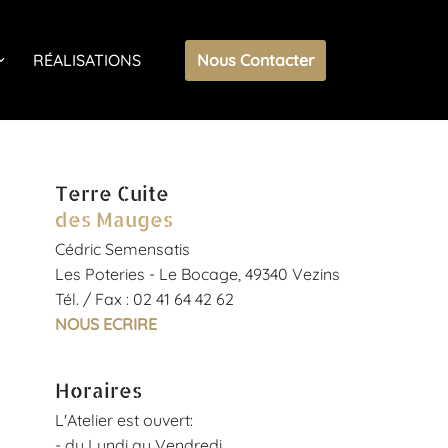
Nous Contacter
RÉALISATIONS
Terre Cuite
des Mauges
Cédric Semensatis
Les Poteries - Le Bocage, 49340 Vezins
Tél. / Fax : 02 41 64 42 62
NOUS ECRIRE
Horaires
L'Atelier est ouvert:
- du Lundi au Vendredi