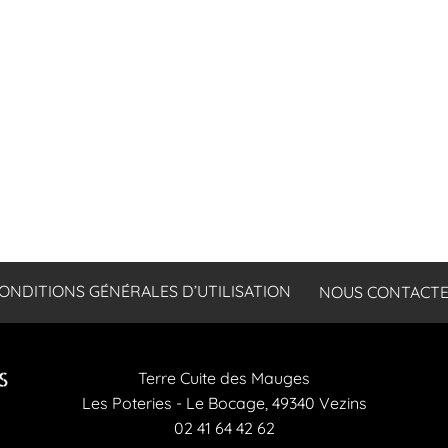
ONDITIONS GÉNÉRALES D’UTILISATION
NOUS CONTACT
Terre Cuite des Mauges
Les Poteries - Le Bocage, 49340 Vezins
02 41 64 42 62